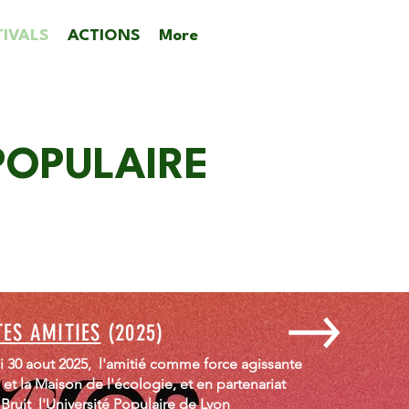
TIVALS
ACTIONS
More
POPULAIRE
ES AMITIES
(2025)
30 aout 2025,
l'amitié comme force agissante
et la Maison de l'écologie, et en partenariat
Bruit l'Université Populaire de Lyon