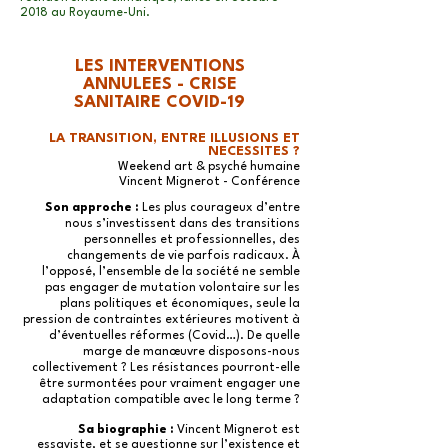
2018 au Royaume-Uni.
LES INTERVENTIONS
ANNULEES - CRISE
SANITAIRE COVID-19
LA TRANSITION, ENTRE ILLUSIONS ET
NECESSITES ?
Weekend art & psyché humaine
Vincent Mignerot - Conférence
Son approche :
Les plus courageux d’entre
nous s’investissent dans des transitions
personnelles et professionnelles, des
changements de vie parfois radicaux. À
l’opposé, l’ensemble de la société ne semble
pas engager de mutation volontaire sur les
plans politiques et économiques, seule la
pression de contraintes extérieures motivent à
d’éventuelles réformes (Covid…). De quelle
marge de manœuvre disposons-nous
collectivement ? Les résistances pourront-elle
être surmontées pour vraiment engager une
adaptation compatible avec le long terme ?
Sa biographie :
Vincent Mignerot est
essayiste, et se questionne sur l’existence et