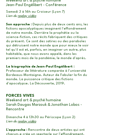
Weekend art & psyché humaine
Jean-Paul Engélibert - Conférence
Samedi 3 à 16h au Croiseur (Lyon 7)
Lien du
replay vidéo
Son approche :
Depuis plus de deux cents ans, les
fictions apocalyptiques imaginent l'effondrement
de notre monde. Derrière la prophétie ou la
science-fiction, ces récits fabriquent des critiques
du présent. Ce sont des satires ou des paraboles
qui détruisent notre monde que pour mieux le voir
tel qu'il est et, parfois, en imaginer un autre, plus
habitable, que nous avons appelé, dans les
premiers mois de la pandémie, le monde d'après.
La biographie de Jean-Paul Engélibert :
Professeur de littérature comparée à l'université
Bordeaux-Montaigne. Auteur de Fabuler la fin du
monde. La puissance critique des fictions
d'apocalypse. La Découverte, 2019.
FORCES VIVES
Weekend art & psyché humaine
Sarah Daugas Marzouk & Jonathan Lobos -
Rencontre
Dimanche 4 à 13h30 au Périscope (Lyon 2)
Lien du
replay vidéo
L'approche :
Rencontre de deux artistes qui ont
chacun-e crée un spectacle sur l'effondrement.