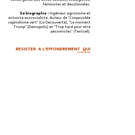
convergence des luttes sociales, écologistes,
féministes et decoloniales.
Sa biographie :
Ingénieur agronome et
activiste ecosocialiste. Auteur de "L'impossible
capitalisme vert" (La Decouverte), "Le moment
Trump" (Demopolis) et "Trop tard pour etre
pessimistes" (Textuel).
RESISTER A L'EFFONDREMENT QUI
VIENT
Weekend politique & citoyenneté
Nicolas Haeringer - conférence
Son approche :
L'effondrement apparaît
comme un horizon inéluctable. Doit-on pour
autant renoncer à lutter et faire le deuil de
toute perspective émancipatrice ? Quelles
stratégies de luttes peuvent permettre
d’espérer encore inverser le cours des choses ?
Partant de l’exemple du mouvement pour la
justice climatique, l’intervention dégagera
quelques pistes pour ne pas renoncer à
transformer le monde, autour de quatre axe :
la résistance, la non-coopération,
l’expérimentation et le soin.
Sa biographie :
Nicolas Haeringer est chargé
de campagne pour l’organisation 350.org. Il