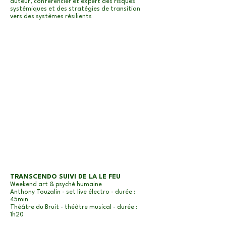
auteur, conférencier et expert des risques
systémiques et des stratégies de transition
vers des systèmes résilients
TRANSCENDO SUIVI DE LA LE FEU
Weekend art & psyché humaine
Anthony Touzalin - set live électro - durée :
45min
Théâtre du Bruit - théâtre musical - durée :
1h20