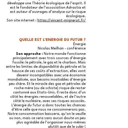
développe une Théorie écologique de l’esprit. Il
est le fondateur de l’association Adrastia et
est auteur d’ouvrages d’analyse sur le risque
écologique.
Son site internet :
https://vincent-mignerot.fr/
QUELLE EST L'ENERGIE DU FUTUR ?
Énergie
Nicolas Meilhan - conférence
Son approche :
Notre monde fonctionne
principalement avec trois sources d’énergie
fossile: le pétrole, le gaz et le charbon. Mais
entre les limites de disponibilité du pétrole et la
hausse de ses coûts d’extraction, elles vont
devenir incompatibles avec une économie
mondialisée, aux besoins insatiables d’énergie
peu chère. Et le miracle des gaz et pétroles de
roche mère (ou de schiste) risque de rester
cantonné aux Etats-Unis. Il reste donc d’un
côté les énergies renouvelables, et de l’autre
côté le nucléaire, avec ses risques associés.
L’énergie du futur a donc toutes les chances
d’être celle que nous ne consommerons pas.
Notre consommation baissera, qu’on le veuille
ou non, mais ce sera sans aucun doute un peu
plus agréable de l’organiser nous-mêmes
plutôt que de le subir !