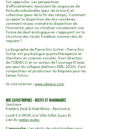
Son approche : Les perspectives
d'effondrement réactivent les angoisses de
finitude individuelles (peur de la mort) et
collectives (peur de la fin des temps). Comment
accepter la disparition des éco-systèmes,
comment ne pas craindre la disparition de
l'humanité, peut-on ritualiser socialement une
forme de deuil écologique en s'appuyant sur la
structure des rituels funèbres comme celui du
requiem ?
La biographie de
Pierre-Eric Sutter
: Pierre-Eric
Sutter est psychologue-psychothérapeute et
chercheur en sciences sociales. Il est directeur
de l’OBVECO et co-auteur de l’ouvrage N’ayez
pas peur du collapse (éditions DDB, 2020). Il est
compositeur et producteur du Requiem pour les
temps futurs.
Un site internet :
www.obveco.com
NOS CATASTROPHES - RECITS ET IMAGINAIRES
Sanitaire
Frédéric Keck & Xabi Molia -
Rencontre
Lundi 5 à 19h30 à la Villa Gillet (Lyon 4)
Lien du
replay audio
L'approche :
Les récits de catastrophes nous