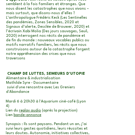
semblent à la fois familiers et étranges. Que
nous disent les catastrophes que nous vivons –
mais surtout, que disons-nous d’elles ?
L’anthropologue Frédéric Keck (Les Sentinelles
des pandémies, Zones Sensibles, 2020 et
Signaux d’alerte, Desclée de Brouwer, 2020) et
l’écrivain Xabi Molia (Des jours sauvages, Seuil,
2020) interrogent nos récits de pandémie et
de fin du monde : nouveaux vocables publics ou
motifs narratifs familiers, les récits que nous
construisons autour de la catastrophe forgent
notre appréhension des crises que nous
traversons
CHAMP DE LUTTES, SEMEURS D'UTOPIE
Alimentaire & industrialisation
Mathilde Syre - Documentaire
suivi d'une rencontre avec Les Greniers
d'Abondance
Mardi 6 à 20h30 à l'Aquarium ciné-café (Lyon
4)
Lien du
replay audio
(après la projection)
Lien
bande-annonce
Synopsis : Ils sont paysans. Pendant un an, j’ai
suivi leurs gestes quotidiens, leurs réussites et
leurs doutes. Autonomie, initiatives collectives,