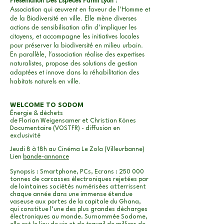
Présentation Des Espèces Parmi'Lyon :
Association qui œuvrent en faveur de l’Homme et
de la Biodiversité en ville. Elle mène diverses
actions de sensibilisation afin d’impliquer les
citoyens, et accompagne les initiatives locales
pour préserver la biodiversité en milieu urbain.
En parallèle, l’association réalise des expertises
naturalistes, propose des solutions de gestion
adaptées et innove dans la réhabilitation des
habitats naturels en ville.
WELCOME TO SODOM
Énergie & déchets
de Florian Weigensamer et Christian Könes
Documentaire (VOSTFR) - diffusion en
exclusivité
Jeudi 8 à 18h au Cinéma Le Zola (Villeurbanne)
Lien
bande-annonce
Synopsis : Smartphone, PCs, Ecrans : 250 000
tonnes de carcasses électroniques rejetées par
de lointaines sociétés numérisées atterrissent
chaque année dans une immense étendue
vaseuse aux portes de la capitale du Ghana,
qui constitue l’une des plus grandes décharges
électroniques au monde. Surnommée Sodome,