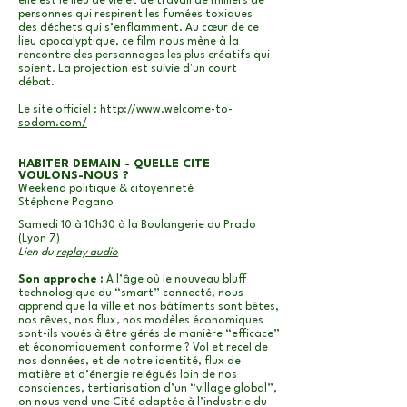
elle est le lieu de vie et de travail de milliers de
personnes qui respirent les fumées toxiques
des déchets qui s’enflamment. Au cœur de ce
lieu apocalyptique, ce film nous mène à la
rencontre des personnages les plus créatifs qui
soient.
La projection est suivie d'un court
débat.
Le site officiel :
http://www.welcome-to-
sodom.com/
HABITER DEMAIN - QUELLE CITE
VOULONS-NOUS ?
Weekend politique & citoyenneté
Stéphane Pagano
Samedi 10 à 10h30 à la Boulangerie du Prado
(Lyon 7)
Lien du
replay audio
Son approche :
À l’âge où le nouveau bluff
technologique du “smart” connecté, nous
apprend que la ville et nos bâtiments sont bêtes,
nos rêves, nos flux, nos modèles économiques
sont-ils voués à être gérés de manière “efficace”
et économiquement conforme ? Vol et recel de
nos données, et de notre identité, flux de
matière et d’énergie relégués loin de nos
consciences, tertiarisation d’un “village global”,
on nous vend une Cité adaptée à l’industrie du