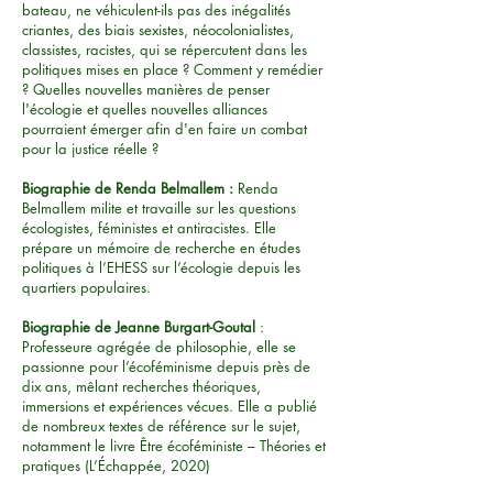
bateau, ne véhiculent-ils pas des inégalités
criantes, des biais sexistes, néocolonialistes,
classistes, racistes, qui se répercutent dans les
politiques mises en place ? Comment y remédier
? Quelles nouvelles manières de penser
l'écologie et quelles nouvelles alliances
pourraient émerger afin d'en faire un combat
pour la justice réelle ?
Biographie de Renda Belmallem :
Renda
Belmallem milite et travaille sur les questions
écologistes, féministes et antiracistes. Elle
prépare un mémoire de recherche en études
politiques à l’EHESS sur l’écologie depuis les
quartiers populaires.
Biographie de Jeanne Burgart-Goutal
:
Professeure agrégée de philosophie, elle se
passionne pour l’écoféminisme depuis près de
dix ans, mêlant recherches théoriques,
immersions et expériences vécues. Elle a publié
de nombreux textes de référence sur le sujet,
notamment le livre Être écoféministe – Théories et
pratiques (L’Échappée, 2020)