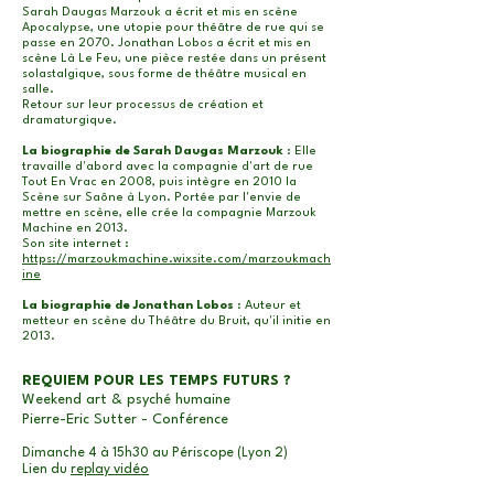
Sarah Daugas Marzouk a écrit et mis en scène
Apocalypse, une utopie pour théâtre de rue qui se
passe en 2070. Jonathan Lobos a écrit et mis en
scène Là Le Feu, une pièce restée dans un présent
solastalgique, sous forme de théâtre musical en
salle.
Retour sur leur processus de création et
dramaturgique.
La biographie de Sarah Daugas Marzouk
: Elle
travaille d'abord avec la compagnie d'art de rue
Tout En Vrac en 2008, puis intègre en 2010 la
Scène sur Saône à Lyon. Portée par l'envie de
mettre en scène, elle crée la compagnie Marzouk
Machine en 2013.
Son site internet :
https://marzoukmachine.wixsite.com/marzoukmach
ine
La biographie de Jonathan Lobos
: Auteur et
metteur en scène du Théâtre du Bruit, qu'il initie en
2013.
REQUIEM POUR LES TEMPS FUTURS ?
Weekend art & psyché humaine
Pierre-Eric Sutter - Conférence
Dimanche 4 à 15h30 au Périscope (Lyon 2)
Lien du
replay vidéo