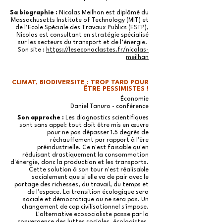
Sa biographie :
Nicolas Meilhan est diplômé du
Massachusetts Institute of Technology (MIT) et
de l’Ecole Spéciale des Travaux Publics (ESTP),
Nicolas est consultant en stratégie spécialisé
sur les secteurs du transport et de l’énergie.
Son site :
https://leseconoclastes.fr/nicolas-
meilhan
CLIMAT, BIODIVERSITE : TROP TARD POUR
ÊTRE PESSIMISTES !
Économie
Daniel Tanuro - conférence
Son approche :
Les diagnostics scientifiques
sont sans appel: tout doit être mis en œuvre
pour ne pas dépasser 1.5 degrés de
réchauffement par rapport à l'ère
préindustrielle. Ce n'est faisable qu'en
réduisant drastiquement la consommation
d'énergie, donc la production et les transports.
Cette solution à son tour n'est réalisable
socialement que si elle va de pair avec le
partage des richesses, du travail, du temps et
de l'espace. La transition écologique sera
sociale et démocratique ou ne sera pas. Un
changement de cap civilisationnel s'impose.
L'alternative ecosocialiste passe par la