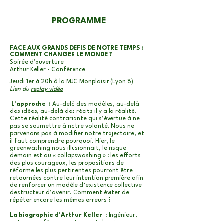
PROGRAMME
FACE AUX GRANDS DEFIS DE NOTRE TEMPS :
COMMENT CHANGER LE MONDE ?
Soirée d'ouverture
Arthur Keller - Conférence
Jeudi 1er à 20h à la MJC Monplaisir (Lyon 8)
Lien du
replay vidéo
L'approche :
Au-delà des modèles, au-delà
des idées, au-delà des récits il y a la réalité.
Cette réalité contrariante qui s’évertue à ne
pas se soumettre à notre volonté. Nous ne
parvenons pas à modifier notre trajectoire, et
il faut comprendre pourquoi. Hier, le
greenwashing nous illusionnait, le risque
demain est au « collapswashing » : les efforts
des plus courageux, les propositions de
réforme les plus pertinentes pourront être
retournées contre leur intention première afin
de renforcer un modèle d’existence collective
destructeur d’avenir. Comment éviter de
répéter encore les mêmes erreurs ?
La biographie d'Arthur Keller
: Ingénieur,