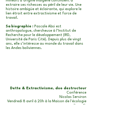
mineurs d’origine indigène continuent à
extraire ses richesses au péril de leur vie. Une
histoire ambigüe et éclairante, qui explore le
lien étroit entre extractivisme et force de
travail. ​
Sa biographie :
Pascale Absi est
anthropologue, chercheuse à l’Institut de
Recherche pour le développement (IRD,
Université de Paris Cité). Depuis plus de vingt
ans, elle s’intéresse au monde du travail dans
les Andes boliviennes.
Dette & Extractivisme, duo destructeur
Conférence
Nicolas Sersiron
Vendredi 8 avril à 20h à la Maison de l'écologie
(Lyon 1)
Son approche :
Le pillage des richesses
naturelles de la planète, notre bien commun,
par les multinationales qui les transforment en
ressources financières, se nomme